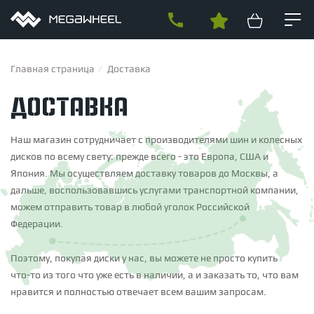
Главная страница
Доставка
Доставка
СОБСТВЕННОЕ ПРОИЗВОДСТВО
Наш магазин сотрудничает с производителями шин и колесных
дисков по всему свету: прежде всего - это Европа, США и
ДИСКИ
Япония. Мы осуществляем доставку товаров до Москвы, а
дальше, воспользовавшись услугами транспортной компании,
ТИПЫ ДИСКОВ
Кованые диски
Литые диски
можем отправить товар в любой уголок Российской
ШИНЫ
Производство кованых дисков на заказ
Федерации.
ПО МАРКЕ АВТОМОБИЛЯ
ВИДЫ ШИН
Audi
BMW
Mercedes
Porsche
Land rover
Volkswagen
Зимние шипованные шины
Всесезонные шины
Поэтому, покупая диски у нас, вы можете не просто купить
Skoda
Seat
Ford
Infiniti
Jaguar
Lexus
ТЮНИНГ
Летние шины
что-то
из того что уже есть в наличии, а и заказать то, что вам
ПО ПРОИЗВОДИТЕЛЮ
ПРОИЗВОДИТЕЛИ ШИН
Brixton Forged
HRE
RAYS
Slik
BC Forged
Forgiato
ADV.1
нравится и полностью отвечает всем вашим запросам.
ОБВЕСЫ
BFGoodrich
Bridgestone
Continental
Cordiant
Delinte
КОВАНЫЕ ДИСКИ
Комплекты обвеса
Бамперы
Задние диффузоры
Ikon Tyres
Michelin
Nokian
Nordman
Pirelli
Yokohama