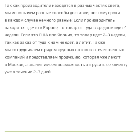
ПО МАРКЕ АВТОМОБИЛЯ
Диаметр 20
Диаметр 19
Диаметр 18
Диаметр 17
Решетки радиатора
Сплиттеры
Спойлеры
Так как производители находятся в разных частях света,
Смотреть все шины
Диаметр 16
Диаметр 15
Диаметр 14
ПОДВЕСКА
мы используем разные способы доставки, поэтому сроки
Комплекты подвески в сборе
Амортизаторы
в каждом случае немного разные: Если производитель
Опоры амортизаторов
Пружины
Стабилизаторы и аксессуары
находится
где-то
в Европе, то товар от туда в среднем идет 4
Производители
Галерея
Новости
ПРОИЗВОДИТЕЛЬ
недели. Если это США или Япония, то товар идет 2–3 недели,
Доставка
Контакты
AP Coilovers
CTS Turbo
ECS Tuning
Eibach Pro-Kit
так как заказ от туда к нам не едет, а летит. Также
Fox Racing
H&R
Karbel
Koni
KW Suspensions
Paragon
мы сотрудничаем с рядом крупных оптовых отечественных
Urban Automotive
Авторизация
компаний и представляем продукцию, которая уже лежит
ТОРМОЗА
Тормозные системы
Тормозные диски
в Москве, а значит имеем возможность отгрузить ее клиенту
Тормозные цилиндры
уже в течении 2–3 дней.