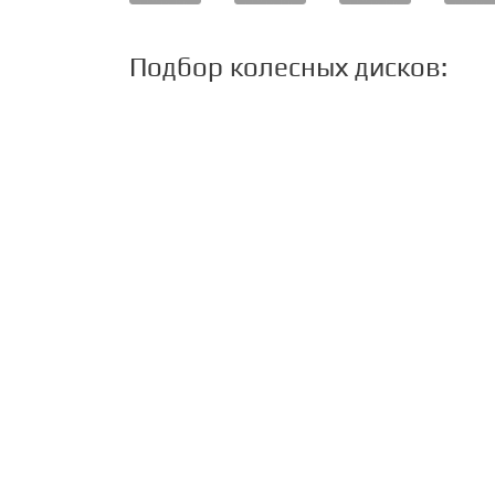
Подбор колесных дисков:
По параметрам
По марке авто
1000 Miglia
Производитель:
1AV
ADV.1
Alutec
ATS
BBS
Black Rhino
BRABUS