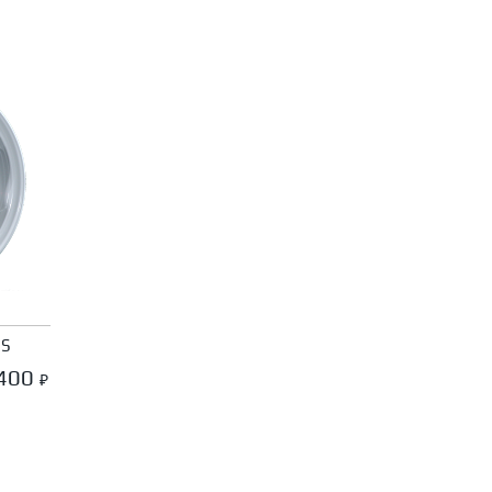
 S
 400
₽