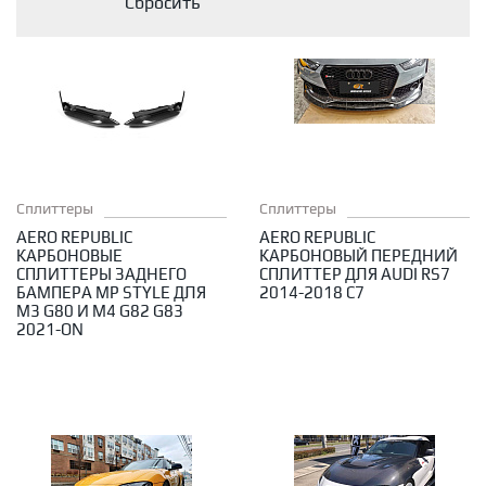
ПО МАРКЕ АВТОМОБИЛЯ
Диаметр 20
Диаметр 19
Диаметр 18
Диаметр 17
Решетки радиатора
Сплиттеры
Спойлеры
Смотреть все шины
Диаметр 16
Диаметр 15
Диаметр 14
ПОДВЕСКА
Комплекты подвески в сборе
Амортизаторы
Опоры амортизаторов
Пружины
Стабилизаторы и аксессуары
Производители
Галерея
Новости
ПРОИЗВОДИТЕЛЬ
Доставка
Контакты
AP Coilovers
CTS Turbo
ECS Tuning
Eibach Pro-Kit
Fox Racing
H&R
Karbel
Koni
KW Suspensions
Paragon
Urban Automotive
Авторизация
ТОРМОЗА
Сплиттеры
Сплиттеры
Тормозные системы
Тормозные диски
AERO REPUBLIC
AERO REPUBLIC
Тормозные цилиндры
КАРБОНОВЫЕ
КАРБОНОВЫЙ ПЕРЕДНИЙ
СПЛИТТЕРЫ ЗАДНЕГО
СПЛИТТЕР ДЛЯ AUDI RS7
БАМПЕРА MP STYLE ДЛЯ
2014-2018 C7
M3 G80 И M4 G82 G83
2021-ON