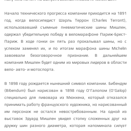
Начало технического прогресса компании приходится на 1891
год, когда велосипедист Шарль Террон (Charles Terront),
использовавший съемные пневматические шины Мишлен,
одержал убедительную победу в веломарафоне Париж-Брест-
Париж. В ходе гонки он пять раз прокалывал шины, но с
успехом заменял их, и по итогам марафона шины Michelin
завоевали безоговорочное признание. В дальнейшем
компания Мишлен будет одним из мировых лидеров в области
вело- авто- и мотоспорта.
В 1898 году рождается нынешний символ компании. Бибендум
(Bibendum) был нарисован в 1898 году О'Галопом (O'Galop)
специально для пивовара из Мюнхена, который отказался
принимать работу французского художника, но нарисованный
им персонаж не остался невостребованным. На одной из
выставок Эдуард Мишлен увидел стопку сложенных друг на
дружку шин разного диаметра, которая напоминала силуэт