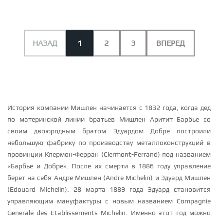
НАЗАД
1
2
3
ВПЕРЕД
История компании Мишлен начинается с 1832 года, когда дед
по материнской линии братьев Мишлен Аритит Барбье со
своим двоюродным братом Эдуардом Добре построили
небольшую фабрику по производству металлоконструкций в
провинции Клермон-Ферран (Clermont-Ferrand) под названием
«Барбье и Добре». После их смерти в 1886 году управление
берет на себя Андре Мишлен (Andre Michelin) и Эдуард Мишлен
(Edouard Michelin). 28 марта 1889 года Эдуард становится
управляющим мануфактуры с новым названием Compagnie
Generale des Etablissements Michelin. Именно этот год можно