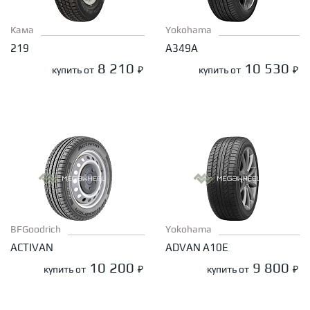
Кама
Yokohama
219
A349A
8 210
10 530
купить от
₽
купить от
₽
BFGoodrich
Yokohama
ACTIVAN
ADVAN A10E
10 200
9 800
купить от
₽
купить от
₽