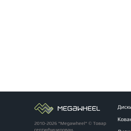
Диск
Кова
2010-2026 "Megawheel" © Товар
сертифицирован.