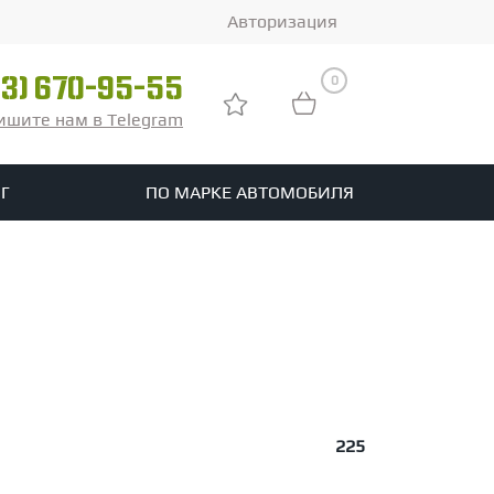
Авторизация
0
03) 670-95-55
ишите нам в Telegram
Г
ПО МАРКЕ АВТОМОБИЛЯ
ры
реть все шины
tomotive
225