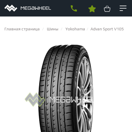
Главная страница
Шины
Yokohama
Advan Sport V105
СОБСТВЕННОЕ ПРОИЗВОДСТВО
ДИСКИ
ТИПЫ ДИСКОВ
Кованые диски
Литые диски
ШИНЫ
Производство кованых дисков на заказ
ПО МАРКЕ АВТОМОБИЛЯ
ВИДЫ ШИН
Audi
BMW
Mercedes
Porsche
Land rover
Volkswagen
Зимние шипованные шины
Всесезонные шины
Skoda
Seat
Ford
Infiniti
Jaguar
Lexus
ТЮНИНГ
Летние шины
ПО ПРОИЗВОДИТЕЛЮ
ПРОИЗВОДИТЕЛИ ШИН
Brixton Forged
HRE
RAYS
Slik
BC Forged
Forgiato
ADV.1
ОБВЕСЫ
BFGoodrich
Bridgestone
Continental
Cordiant
Delinte
КОВАНЫЕ ДИСКИ
Комплекты обвеса
Бамперы
Задние диффузоры
Ikon Tyres
Michelin
Nokian
Nordman
Pirelli
Yokohama