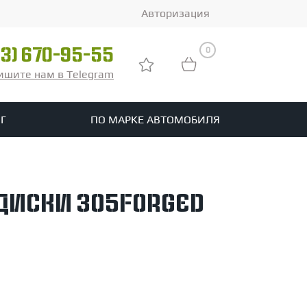
Авторизация
0
03) 670-95-55
ишите нам в Telegram
Г
ПО МАРКЕ АВТОМОБИЛЯ
ры
реть все шины
диски 305Forged
tomotive