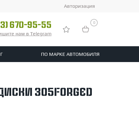
Авторизация
0
03) 670-95-55
ишите нам в Telegram
Г
ПО МАРКЕ АВТОМОБИЛЯ
ры
реть все шины
диски 305Forged
tomotive