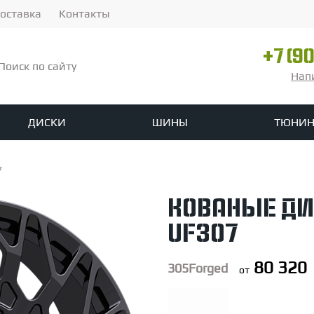
оставка
Контакты
+7 (9
Нап
ДИСКИ
ШИНЫ
ТЮНИН
ины
зоры
ованых дисков на заказ
Летние шины
Решетки радиатора
Сплиттеры
Спойлеры
7
ы
agen
linte
Опоры амортизаторов
Skoda
Ikon Tyres
Seat
Ford
Michelin
Infiniti
Nokian
Пружины
Jaguar
Nordman
Lexus
Стабилизаторы и аксессуа
Pirelli
Yokohama
Смот
кованые ди
it
o
ADV.1
Fox Racing
H&R
Karbel
Koni
KW Suspensions
Paragon
Urban Au
UF307
р 17
озные цилиндры
Диаметр 16
Диаметр 15
Диаметр 14
80 320
305Forged
от