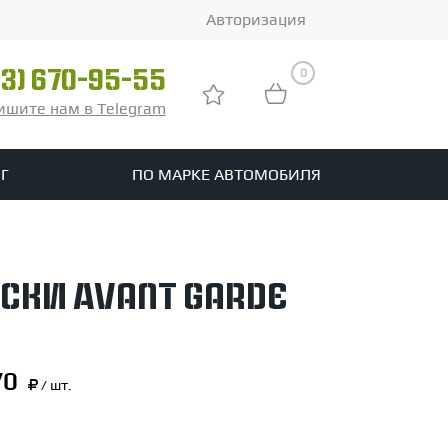
Авторизация
0
03) 670-95-55
ишите нам в Telegram
Г
ПО МАРКЕ АВТОМОБИЛЯ
ры
реть все шины
ски Avant Garde
tomotive
70
/ шт.