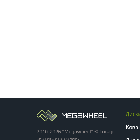
Диск
Кова
2010-2026 "Megawheel" © Товар
сертифицирован.