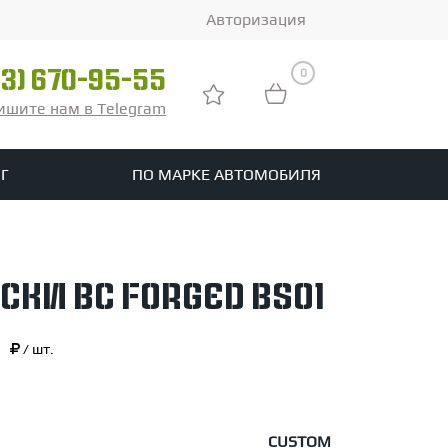
Авторизация
0
03) 670-95-55
ишите нам в Telegram
Г
ПО МАРКЕ АВТОМОБИЛЯ
ры
реть все шины
ски BC Forged BS01
tomotive
0
/ шт.
CUSTOM