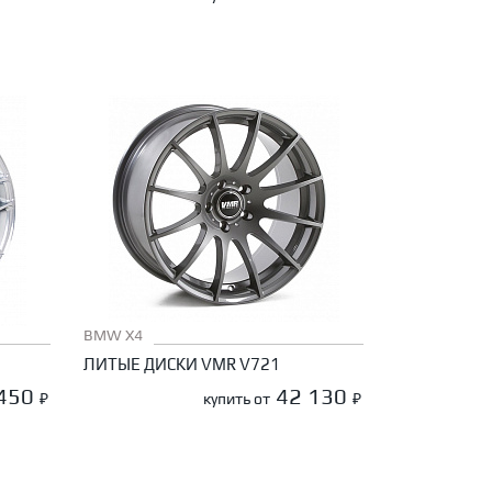
BMW X4
ЛИТЫЕ ДИСКИ VMR V721
 450
42 130
₽
купить от
₽