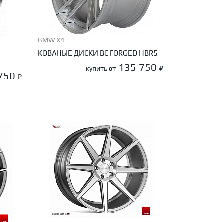
BMW X4
КОВАНЫЕ ДИСКИ BC FORGED HBR5
135 750
купить от
₽
 750
₽