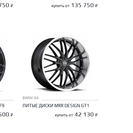
 750
135 750
₽
купить от
₽
BMW X4
F9
ЛИТЫЕ ДИСКИ MRR DESIGN GT1
 500
42 130
₽
купить от
₽