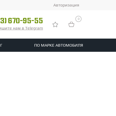
Авторизация
0
03) 670-95-55
ишите нам в Telegram
Г
ПО МАРКЕ АВТОМОБИЛЯ
ры
реть все шины
tomotive
Расширеный фильтр