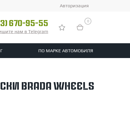
Авторизация
0
03) 670-95-55
ишите нам в Telegram
Г
ПО МАРКЕ АВТОМОБИЛЯ
ры
реть все шины
ски Brada Wheels
tomotive