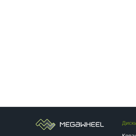
Диск
Кова