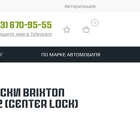
Авторизация
0
03) 670-95-55
ишите нам в Telegram
Г
ПО МАРКЕ АВТОМОБИЛЯ
ры
реть все шины
ски Brixton
tomotive
 (Center Lock)