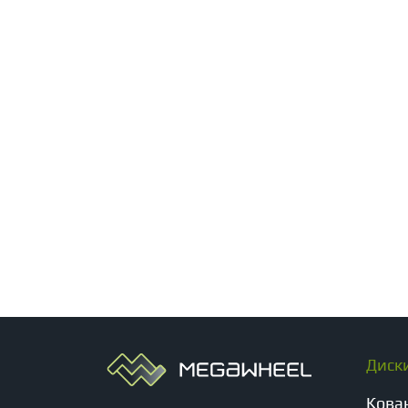
Диск
Кова