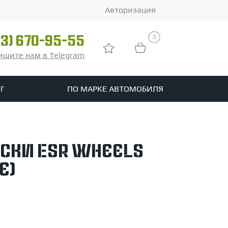
Авторизация
0
03) 670-95-55
ишите нам в Telegram
Г
ПО МАРКЕ АВТОМОБИЛЯ
ры
реть все шины
ски ESR Wheels
tomotive
e)