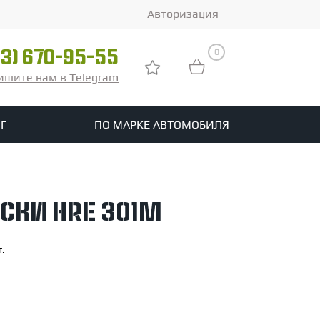
Авторизация
0
03) 670-95-55
ишите нам в Telegram
Г
ПО МАРКЕ АВТОМОБИЛЯ
ры
реть все шины
ски HRE 301M
tomotive
т.