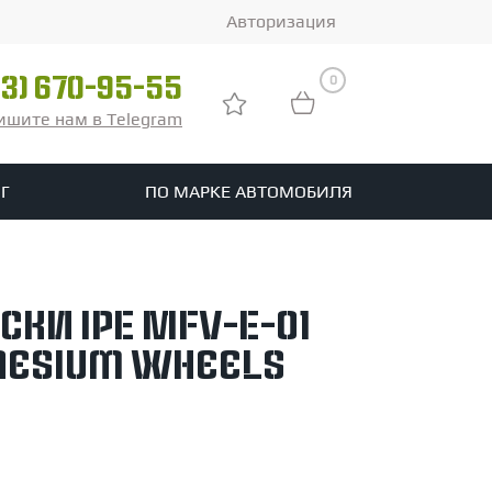
Авторизация
0
03) 670-95-55
ишите нам в Telegram
Г
ПО МАРКЕ АВТОМОБИЛЯ
ры
реть все шины
ки iPE MFV-E-01
tomotive
nesium Wheels