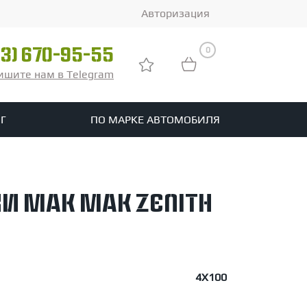
Авторизация
0
03) 670-95-55
ишите нам в Telegram
Г
ПО МАРКЕ АВТОМОБИЛЯ
ры
реть все шины
и MAK MAK Zenith
tomotive
4X100