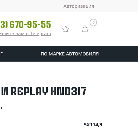
Авторизация
0
03) 670-95-55
ишите нам в Telegram
Г
ПО МАРКЕ АВТОМОБИЛЯ
ры
реть все шины
и Replay HND317
tomotive
т.
5X114,3