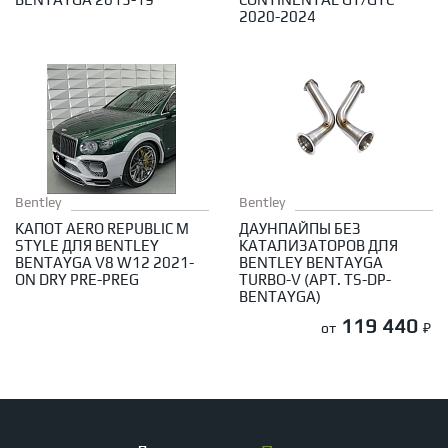
ПО МАРКЕ АВТОМОБИЛЯ
Диаметр 20
Диаметр 19
Диаметр 18
Диаметр 17
Решетки радиатора
Сплиттеры
Спойлеры
2020-2024
Смотреть все шины
Диаметр 16
Диаметр 15
Диаметр 14
ПОДВЕСКА
Комплекты подвески в сборе
Амортизаторы
Опоры амортизаторов
Пружины
Стабилизаторы и аксессуары
Производители
Галерея
Новости
ПРОИЗВОДИТЕЛЬ
Доставка
Контакты
AP Coilovers
CTS Turbo
ECS Tuning
Eibach Pro-Kit
Fox Racing
H&R
Karbel
Koni
KW Suspensions
Paragon
Urban Automotive
Авторизация
ТОРМОЗА
Bentley
Bentley
Тормозные системы
Тормозные диски
КАПОТ AERO REPUBLIC M
ДАУНПАЙПЫ БЕЗ
Тормозные цилиндры
STYLE ДЛЯ BENTLEY
КАТАЛИЗАТОРОВ ДЛЯ
BENTAYGA V8 W12 2021-
BENTLEY BENTAYGA
ON DRY PRE-PREG
TURBO-V (АРТ. TS-DP-
BENTAYGA)
119 440
от
₽