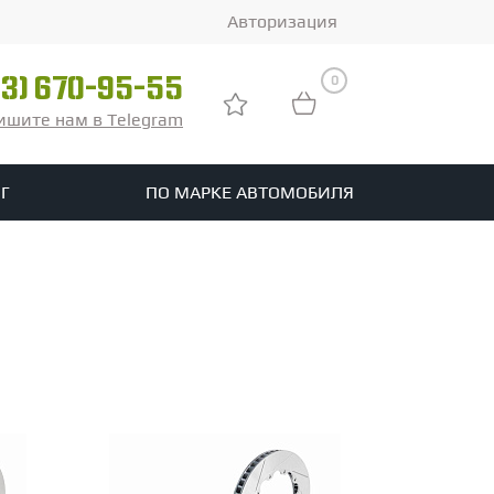
Авторизация
0
03) 670-95-55
ишите нам в Telegram
Г
ПО МАРКЕ АВТОМОБИЛЯ
ры
реть все шины
tomotive