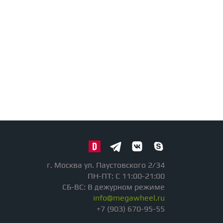
г. Москва ул. Паустовского 2/34
ПН-ПТ: С 11:00-21:00
СБ-ВС: В дежурном режиме
info@megawheel.ru
+7 (903) 670-95-55