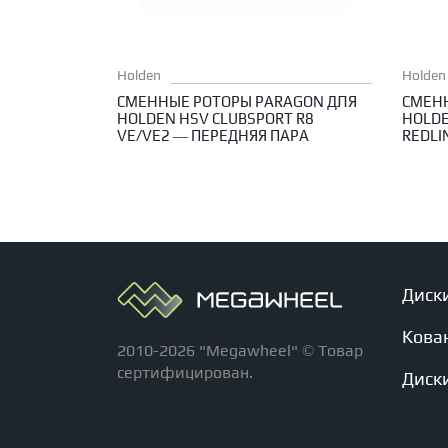
Holden
Holden
СМЕННЫЕ РОТОРЫ PARAGON ДЛЯ
СМЕН
HOLDEN HSV CLUBSPORT R8
HOLDE
VE/VE2 — ПЕРЕДНЯЯ ПАРА
REDLI
Диск
Кова
2010-2026 "Megawheel" © Товар
сертифицирован.
Диски