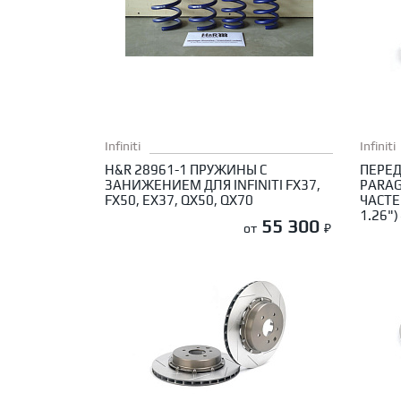
Infiniti
Infiniti
H&R 28961-1 ПРУЖИНЫ С
ПЕРЕД
ЗАНИЖЕНИЕМ ДЛЯ INFINITI FX37,
PARAG
FX50, EX37, QX50, QX70
ЧАСТЕЙ
1.26")
55 300
от
₽