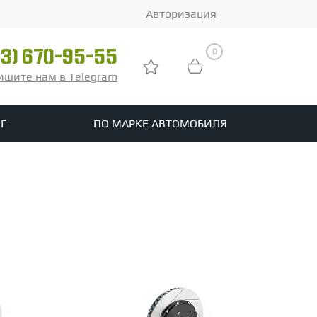
Авторизация
0
03) 670-95-55
ишите нам в Telegram
Г
ПО МАРКЕ АВТОМОБИЛЯ
ры
реть все шины
tomotive