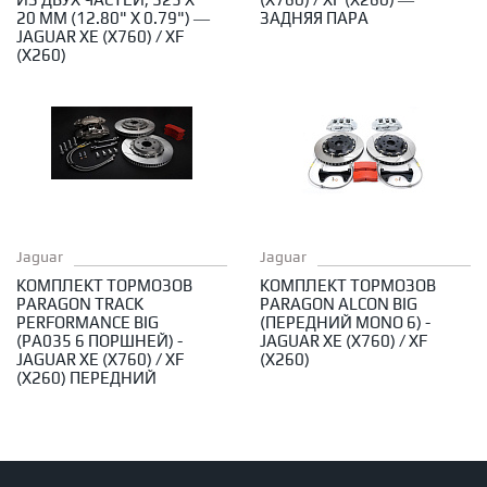
ПО МАРКЕ АВТОМОБИЛЯ
Диаметр 20
Диаметр 19
Диаметр 18
Диаметр 17
Решетки радиатора
Сплиттеры
Спойлеры
20 ММ (12.80" X 0.79") —
ЗАДНЯЯ ПАРА
Смотреть все шины
Диаметр 16
Диаметр 15
Диаметр 14
ПОДВЕСКА
JAGUAR XE (X760) / XF
Комплекты подвески в сборе
Амортизаторы
(X260)
Опоры амортизаторов
Пружины
Стабилизаторы и аксессуары
Производители
Галерея
Новости
ПРОИЗВОДИТЕЛЬ
Доставка
Контакты
AP Coilovers
CTS Turbo
ECS Tuning
Eibach Pro-Kit
Fox Racing
H&R
Karbel
Koni
KW Suspensions
Paragon
Urban Automotive
Авторизация
ТОРМОЗА
Тормозные системы
Тормозные диски
Тормозные цилиндры
Jaguar
Jaguar
КОМПЛЕКТ ТОРМОЗОВ
КОМПЛЕКТ ТОРМОЗОВ
PARAGON TRACK
PARAGON ALCON BIG
PERFORMANCE BIG
(ПЕРЕДНИЙ MONO 6) -
(PA035 6 ПОРШНЕЙ) -
JAGUAR XE (X760) / XF
JAGUAR XE (X760) / XF
(X260)
(X260) ПЕРЕДНИЙ