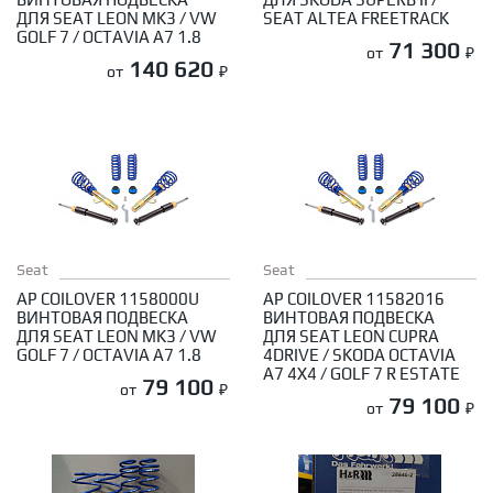
ПО МАРКЕ АВТОМОБИЛЯ
Диаметр 20
Диаметр 19
Диаметр 18
Диаметр 17
Решетки радиатора
Сплиттеры
Спойлеры
ДЛЯ SEAT LEON MK3 / VW
SEAT ALTEA FREETRACK
Смотреть все шины
Диаметр 16
Диаметр 15
Диаметр 14
ПОДВЕСКА
GOLF 7 / OCTAVIA A7 1.8
71 300
от
₽
Комплекты подвески в сборе
Амортизаторы
140 620
от
₽
Опоры амортизаторов
Пружины
Стабилизаторы и аксессуары
Производители
Галерея
Новости
ПРОИЗВОДИТЕЛЬ
Доставка
Контакты
AP Coilovers
CTS Turbo
ECS Tuning
Eibach Pro-Kit
Fox Racing
H&R
Karbel
Koni
KW Suspensions
Paragon
Urban Automotive
Авторизация
ТОРМОЗА
Тормозные системы
Тормозные диски
Тормозные цилиндры
Seat
Seat
AP COILOVER 1158000U
AP COILOVER 11582016
ВИНТОВАЯ ПОДВЕСКА
ВИНТОВАЯ ПОДВЕСКА
ДЛЯ SEAT LEON MK3 / VW
ДЛЯ SEAT LEON CUPRA
GOLF 7 / OCTAVIA A7 1.8
4DRIVE / SKODA OCTAVIA
A7 4X4 / GOLF 7 R ESTATE
79 100
от
₽
79 100
от
₽