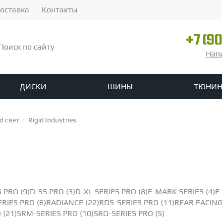
оставка
Контакты
+7 (9
Нап
ДИСКИ
ШИНЫ
ТЮНИН
ины
зоры
ованых дисков на заказ
Летние шины
Решетки радиатора
Сплиттеры
Спойлеры
d свет
Rigid Industries
ы
agen
linte
Опоры амортизаторов
Skoda
Ikon Tyres
Seat
Ford
Michelin
Infiniti
Nokian
Пружины
Jaguar
Nordman
Lexus
Стабилизаторы и аксессуа
Pirelli
Yokohama
Смот
it
o
ADV.1
Fox Racing
H&R
Karbel
Koni
KW Suspensions
Paragon
Urban Au
р 17
озные цилиндры
Диаметр 16
Диаметр 15
Диаметр 14
 PRO (9)
D-SS PRO (3)
D-XL SERIES PRO (8)
E-MARK SERIES (4)
E
RIES PRO (6)
RADIANCE (22)
RDS-SERIES PRO (11)
REAR FACING
 (21)
SRM-SERIES PRO (10)
SRQ-SERIES PRO (5)