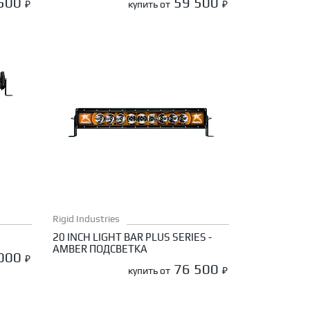
 500
59 500
₽
купить от
₽
Rigid Industries
20 INCH LIGHT BAR PLUS SERIES -
AMBER ПОДСВЕТКА
 000
₽
76 500
купить от
₽