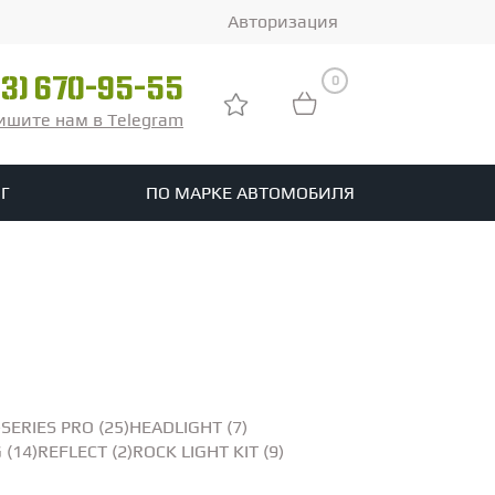
Авторизация
0
03) 670-95-55
ишите нам в Telegram
Г
ПО МАРКЕ АВТОМОБИЛЯ
ры
реть все шины
tomotive
-SERIES PRO (25)
HEADLIGHT (7)
 (14)
REFLECT (2)
ROCK LIGHT KIT (9)