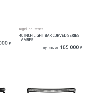
Rigid Industries
40 INCH LIGHT BAR CURVED SERIES
- AMBER
 000
₽
185 000
купить от
₽