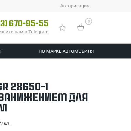
Авторизация
0
03) 670-95-55
ишите нам в Telegram
Г
ПО МАРКЕ АВТОМОБИЛЯ
ры
реть все шины
R 28650-1
tomotive
 занижением для
 M
/ шт.