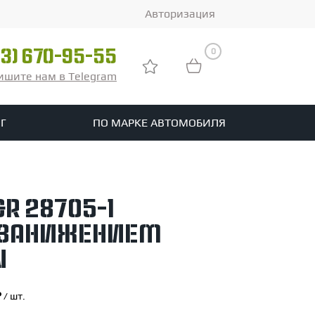
Авторизация
0
03) 670-95-55
ишите нам в Telegram
Г
ПО МАРКЕ АВТОМОБИЛЯ
ры
реть все шины
R 28705-1
tomotive
 занижением
N
/ шт.