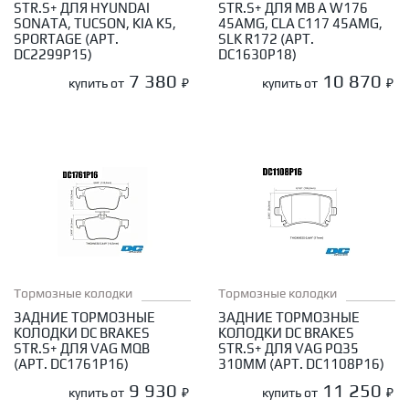
STR.S+ ДЛЯ HYUNDAI
STR.S+ ДЛЯ MB A W176
SONATA, TUCSON, KIA K5,
45AMG, CLA C117 45AMG,
SPORTAGE (АРТ.
SLK R172 (АРТ.
DC2299P15)
DC1630P18)
7 380
10 870
купить от
₽
купить от
₽
Тормозные колодки
Тормозные колодки
ЗАДНИЕ ТОРМОЗНЫЕ
ЗАДНИЕ ТОРМОЗНЫЕ
КОЛОДКИ DC BRAKES
КОЛОДКИ DC BRAKES
STR.S+ ДЛЯ VAG MQB
STR.S+ ДЛЯ VAG PQ35
(АРТ. DC1761P16)
310ММ (АРТ. DC1108P16)
9 930
11 250
купить от
₽
купить от
₽