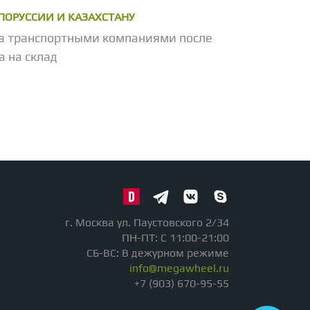
ЕЛОРУССИИ И КАЗАХСТАНУ
а транспортными компаниями после
а на склад
г. Москва ул. Паустовского 2/34
ПН-ПТ: С 11:00-21:00
СБ-ВС: В дежурном режиме
info@megawheel.ru
+7 (903) 670-95-55