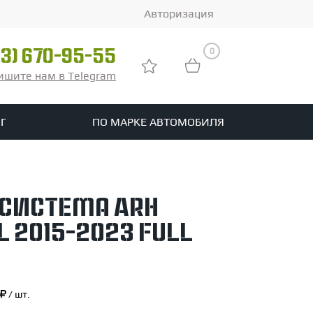
Авторизация
0
03) 670-95-55
ишите нам в Telegram
Г
ПО МАРКЕ АВТОМОБИЛЯ
ры
реть все шины
система ARH
tomotive
L 2015-2023 Full
/ шт.