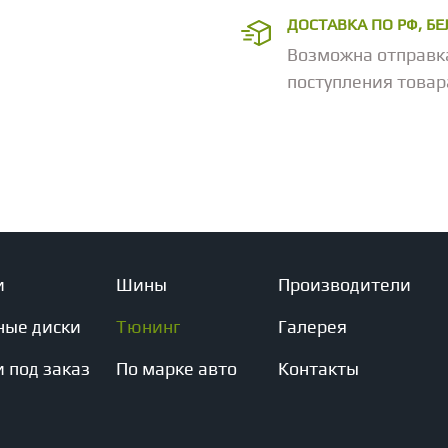
ДОСТАВКА ПО РФ, Б
Возможна отправк
поступления товар
и
Шины
Производители
ные диски
Тюнинг
Галерея
 под заказ
По марке авто
Контакты