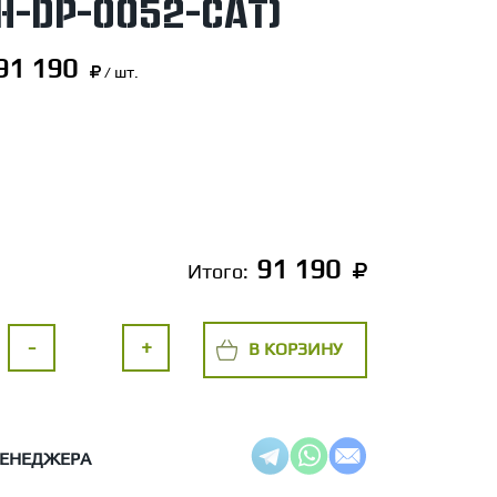
XH-DP-0052-CAT)
91 190
/ шт.
91 190
Итого:
-
+
В КОРЗИНУ
МЕНЕДЖЕРА