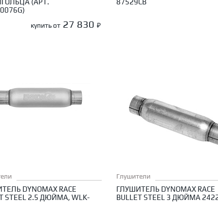
ГОЛЬЦА (АРТ.
87529CB
0076G)
27 830
купить от
₽
тели
Глушители
ИТЕЛЬ DYNOMAX RACE
ГЛУШИТЕЛЬ DYNOMAX RACE
T STEEL 2.5 ДЮЙМА, WLK-
BULLET STEEL 3 ДЮЙМА 242