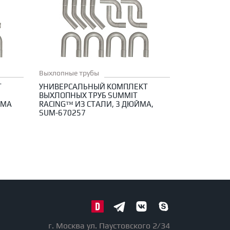
Выхлопные трубы
Т
УНИВЕРСАЛЬНЫЙ КОМПЛЕКТ
ВЫХЛОПНЫХ ТРУБ SUMMIT
ЙМА
RACING™ ИЗ СТАЛИ, 3 ДЮЙМА,
SUM-670257
г. Москва ул. Паустовского 2/34