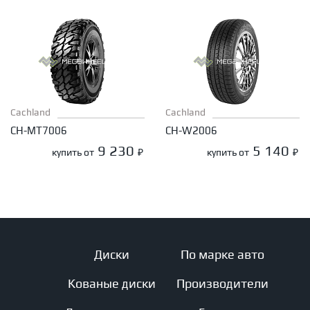
Cachland
Cachland
CH-MT7006
CH-W2006
9 230
5 140
купить от
₽
купить от
₽
Диски
По марке авто
Кованые диски
Производители