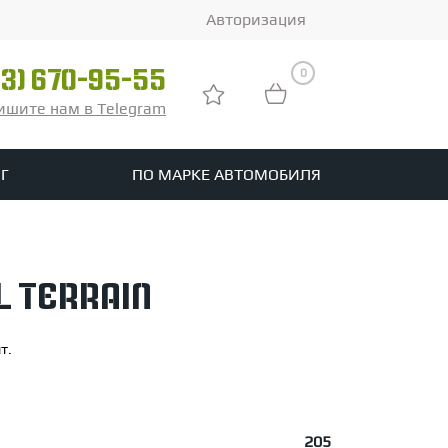
Авторизация
0
03) 670-95-55
ишите нам в Telegram
Г
ПО МАРКЕ АВТОМОБИЛЯ
ры
реть все шины
l Terrain
tomotive
т.
205