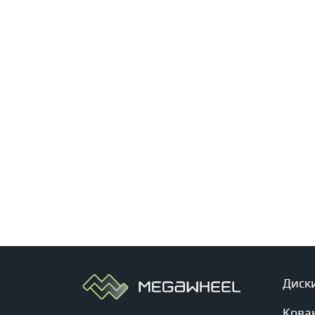
Диск
Кова