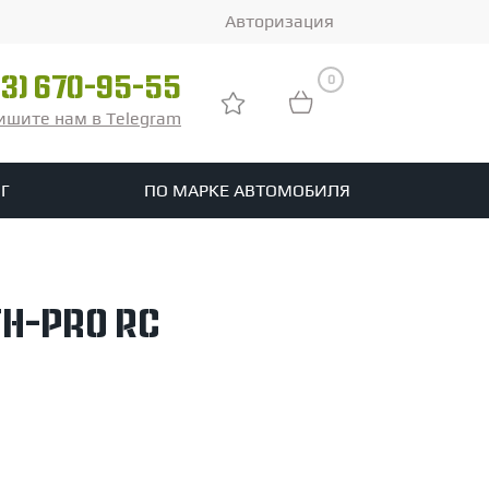
Авторизация
0
03) 670-95-55
ишите нам в Telegram
Г
ПО МАРКЕ АВТОМОБИЛЯ
ры
реть все шины
h-Pro RC
tomotive