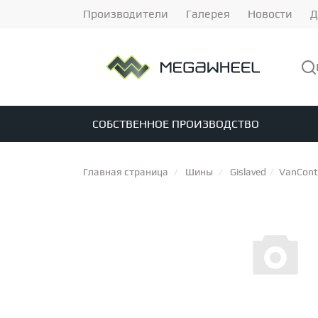
Производители
Галерея
Новости
Д
СОБСТВЕННОЕ ПРОИЗВОДСТВО
ТИПЫ ДИСКОВ
ВИДЫ ШИН
ОБВЕСЫ
Кованые диски
Зимние шипованные шины
Комплекты обвеса
Литые диски
Бамперы
Всесезонные ш
Задние диффу
Производство к
Главная страница
Шины
Gislaved
VanContr
ПО МАРКЕ АВТОМОБИЛЯ
ПРОИЗВОДИТЕЛИ ШИН
ПОДВЕСКА
Audi
BFGoodrich
Комплекты подвески в сборе
BMW
Mercedes
Bridgestone
Porsche
Continental
Land rover
Амортизатор
Cordiant
Volksw
De
ПО ПРОИЗВОДИТЕЛЮ
ПРОИЗВОДИТЕЛЬ
Brixton Forged
AP Coilovers
CTS Turbo
HRE
RAYS
ECS Tuning
Slik
BC Forged
Eibach Pro-K
Forgiat
КОВАНЫЕ ДИСКИ
ТОРМОЗА
Диаметр 20
Тормозные системы
Диаметр 19
Тормозные диски
Диаметр 18
Диамет
Торм