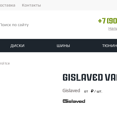
оставка
Контакты
+7 (9
Нап
ДИСКИ
ШИНЫ
ТЮНИН
ины
зоры
ованых дисков на заказ
Летние шины
Решетки радиатора
Сплиттеры
Спойлеры
ol Ice
ы
agen
linte
Опоры амортизаторов
Skoda
Ikon Tyres
Seat
Ford
Michelin
Infiniti
Nokian
Пружины
Jaguar
Nordman
Lexus
Стабилизаторы и аксессуа
Pirelli
Yokohama
Смот
Gislaved Va
it
o
ADV.1
Fox Racing
H&R
Karbel
Koni
KW Suspensions
Paragon
Urban Au
Gislaved
р 17
озные цилиндры
Диаметр 16
Диаметр 15
Диаметр 14
от
/ шт.