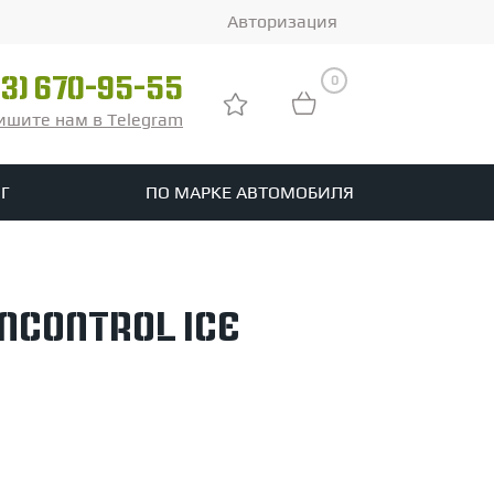
Авторизация
0
03) 670-95-55
ишите нам в Telegram
Г
ПО МАРКЕ АВТОМОБИЛЯ
ры
реть все шины
nControl Ice
tomotive