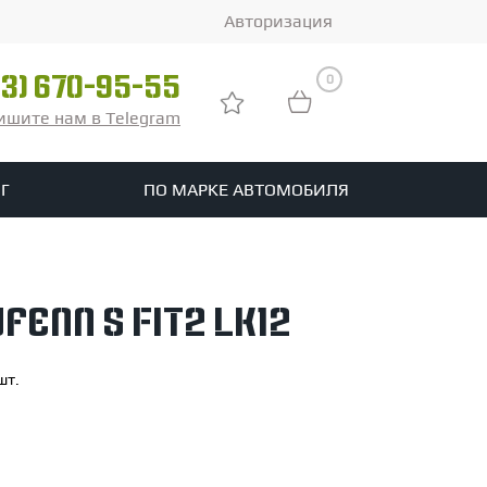
Авторизация
0
03) 670-95-55
ишите нам в Telegram
Г
ПО МАРКЕ АВТОМОБИЛЯ
ры
реть все шины
fenn S Fit2 LK12
tomotive
шт.