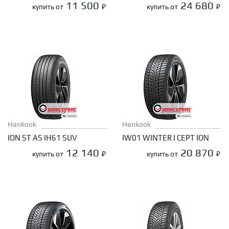
11 500
24 680
купить от
₽
купить от
₽
Hankook
Hankook
ION ST AS IH61 SUV
IW01 WINTER I CEPT ION
12 140
20 870
купить от
₽
купить от
₽