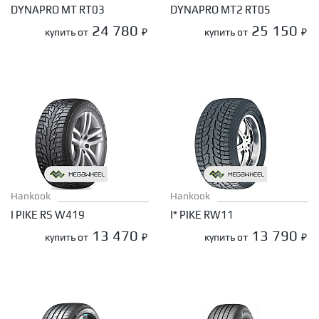
DYNAPRO MT RT03
DYNAPRO MT2 RT05
24 780
25 150
купить от
₽
купить от
₽
Hankook
Hankook
I PIKE RS W419
I* PIKE RW11
13 470
13 790
купить от
₽
купить от
₽