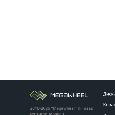
Диск
Кова
2010-2026 "Megawheel" © Товар
сертифицирован.