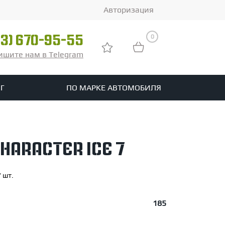
Авторизация
0
03) 670-95-55
ишите нам в Telegram
Г
ПО МАРКЕ АВТОМОБИЛЯ
ры
реть все шины
Character Ice 7
tomotive
 шт.
185