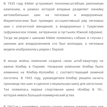
В 1935 году Kleber устраивает полномасштабную рекламную
кампанию, в рамках которой впервые разделяет линейку
автомобильных шин на легковые и внедорожные.
Маркетологами был проведен ассоциативный ряд легковых
шин с элегантной женщиной, а внедорожных с Туарегами
(африканское племя, затерянное в пустынях Южной Африки).
Тогда же рядом с шинами Kleber появились собаки: в случае с
шинами для внедорожников это был волкодав, а легковые
модели изображались рядом с борзой.
В конце войны компания создала свою штаб-квартиру на
авеню Клебер в Париже. Название компании Клебер было
изменено на Клебер–Коломбес с соответствующей заменой
логотипа. В 1945 году, руководители Клебер решили начать
производство шин и сделали специальную шину для автогонок.
Так появилась первая спортивная шина «Клебер В 10»,
которая имела большой коммерческий успех.
В 1947-м с конвейера завода сходит первая зимняя шина для