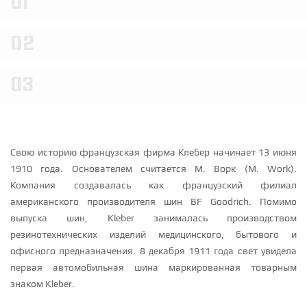
01
ПО МАРКЕ АВТОМОБИЛЯ
Диаметр 20
Диаметр 19
Диаметр 18
Диаметр 17
Решетки радиатора
Сплиттеры
Спойлеры
Смотреть все шины
Диаметр 16
Диаметр 15
Диаметр 14
ПОДВЕСКА
Комплекты подвески в сборе
Амортизаторы
02
Опоры амортизаторов
Пружины
Стабилизаторы и аксессуары
Производители
Галерея
Новости
ПРОИЗВОДИТЕЛЬ
03
Доставка
Контакты
AP Coilovers
CTS Turbo
ECS Tuning
Eibach Pro-Kit
Fox Racing
H&R
Karbel
Koni
KW Suspensions
Paragon
Urban Automotive
Авторизация
ТОРМОЗА
Тормозные системы
Тормозные диски
Свою историю французская фирма Клебер начинает 13 июня
Тормозные цилиндры
1910 года. Основателем считается М. Ворк (M. Work).
Компания создавалась как французский филиал
американского производителя шин BF Goodrich. Помимо
выпуска шин, Kleber занималась производством
резинотехнических изделий медицинского, бытового и
офисного предназначения. 8 декабря 1911 года свет увидела
первая автомобильная шина маркированная товарным
знаком Kleber.