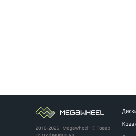
Диск
Кова
2010-2026 "Megawheel" © Товар
сертифицирован.