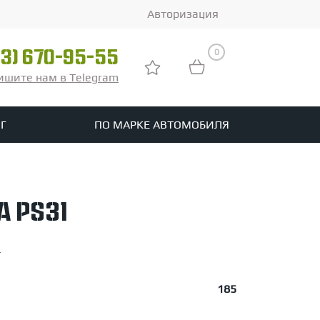
Авторизация
0
03) 670-95-55
ишите нам в Telegram
Г
ПО МАРКЕ АВТОМОБИЛЯ
ры
реть все шины
 PS31
tomotive
.
185