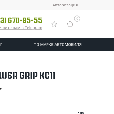
Авторизация
0
03) 670-95-55
ишите нам в Telegram
Г
ПО МАРКЕ АВТОМОБИЛЯ
ры
реть все шины
er Grip KC11
tomotive
т.
185