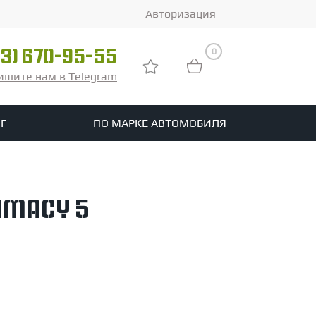
Авторизация
0
03) 670-95-55
ишите нам в Telegram
Г
ПО МАРКЕ АВТОМОБИЛЯ
ры
реть все шины
imacy 5
tomotive