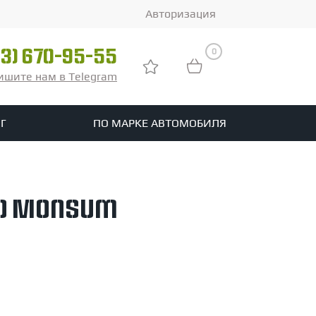
Авторизация
0
03) 670-95-55
ишите нам в Telegram
Г
ПО МАРКЕ АВТОМОБИЛЯ
ры
реть все шины
0 Monsum
tomotive