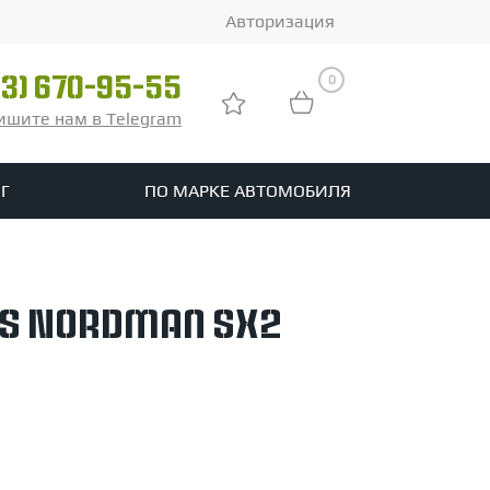
Авторизация
0
03) 670-95-55
ишите нам в Telegram
Г
ПО МАРКЕ АВТОМОБИЛЯ
ры
реть все шины
es Nordman SX2
tomotive