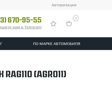
Авторизация
0
03) 670-95-55
ишите нам в Telegram
Г
ПО МАРКЕ АВТОМОБИЛЯ
ры
реть все шины
 RAG110 (AGRO11)
tomotive