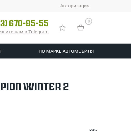
Авторизация
0
03) 670-95-55
ишите нам в Telegram
Г
ПО МАРКЕ АВТОМОБИЛЯ
ры
реть все шины
rpion Winter 2
tomotive
.
225