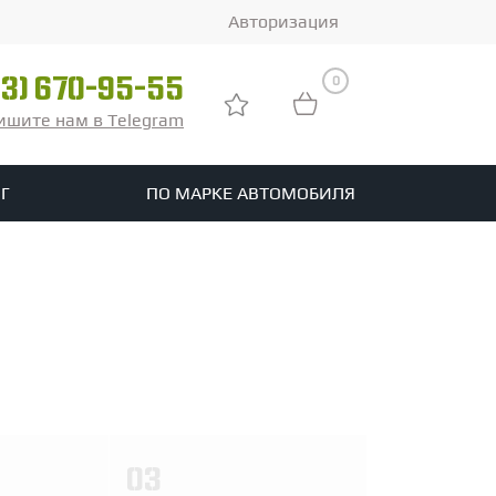
Авторизация
0
03) 670-95-55
ишите нам в Telegram
Г
ПО МАРКЕ АВТОМОБИЛЯ
ры
реть все шины
tomotive
03