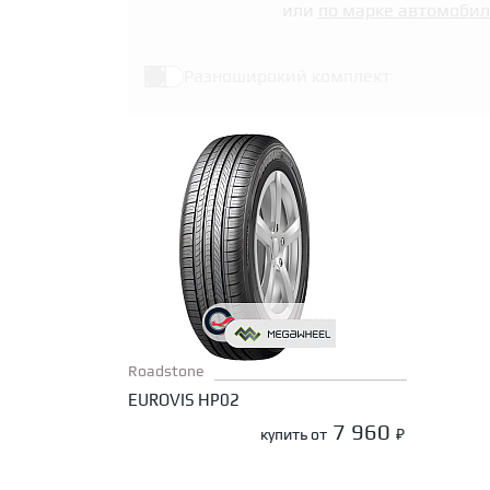
или
по марке автомобил
Разноширокий комплект
Roadstone
EUROVIS HP02
7 960
купить от
₽