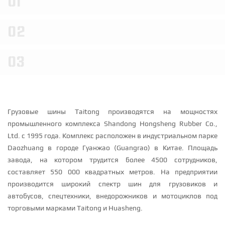
01
ПО МАРКЕ АВТОМОБИЛЯ
Диаметр 20
Диаметр 19
Диаметр 18
Диаметр 17
Решетки радиатора
Сплиттеры
Спойлеры
Смотреть все шины
Диаметр 16
Диаметр 15
Диаметр 14
ПОДВЕСКА
Комплекты подвески в сборе
Амортизаторы
02
Опоры амортизаторов
Пружины
Стабилизаторы и аксессуары
Производители
Галерея
Новости
ПРОИЗВОДИТЕЛЬ
03
Доставка
Контакты
AP Coilovers
CTS Turbo
ECS Tuning
Eibach Pro-Kit
Fox Racing
H&R
Karbel
Koni
KW Suspensions
Paragon
Urban Automotive
Авторизация
ТОРМОЗА
Тормозные системы
Тормозные диски
Грузовые шины Taitong производятся на мощностях
Тормозные цилиндры
промышленного комплекса Shandong Hongsheng Rubber Co.,
Ltd. с 1995 года. Комплекс расположен в индустриальном парке
Daozhuang в городе Гуанжао (Guangrao) в Китае. Площадь
завода, на котором трудится более 4500 сотрудников,
составляет 550 000 квадратных метров. На предприятии
производится широкий спектр шин для грузовиков и
автобусов, спецтехники, внедорожников и мотоциклов под
торговыми марками Taitong и Huasheng.